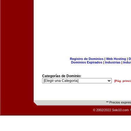
Registro de Dominios
|
Web Hosting
|
D
Dominios Expirados
|
Industrias
|
Indu
Categorías de Dominio:
[Pág. princi
** Precios expre
© 2002/2022 Solo10.com