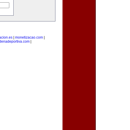
acion.es
|
monetizacao.com
|
denadeportiva.com
|