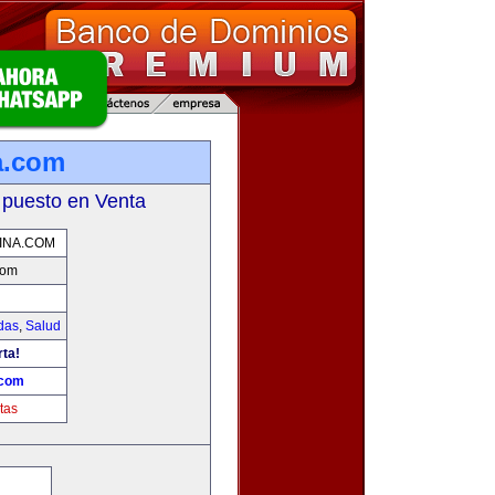
a.com
 puesto en Venta
INA.COM
com
das
,
Salud
rta!
.com
tas