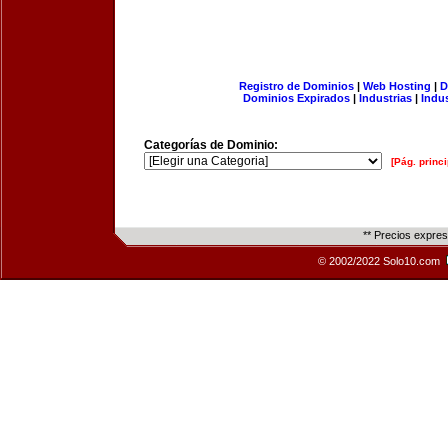
Registro de Dominios
|
Web Hosting
|
D
Dominios Expirados
|
Industrias
|
Indu
Categorías de Dominio:
[Pág. princi
** Precios expre
© 2002/2022 Solo10.com