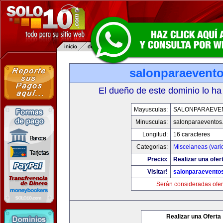
salonparaevent
El dueño de este dominio lo ha
Mayusculas:
SALONPARAEVE
Minusculas:
salonparaeventos
Longitud:
16 caracteres
Categorias:
Miscelaneas (vari
Precio:
Realizar una ofer
Visitar!
salonparaevento
Serán consideradas ofer
Realizar una Oferta