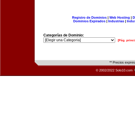
Registro de Dominios
|
Web Hosting
|
D
Dominios Expirados
|
Industrias
|
Indu
Categorías de Dominio:
[Pág. princi
** Precios expre
© 2002/2022 Solo10.com