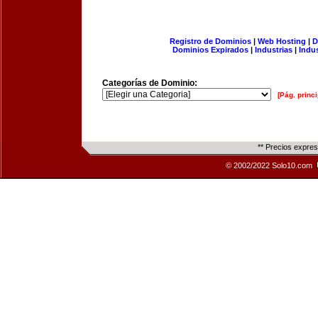
Registro de Dominios
|
Web Hosting
|
D
Dominios Expirados
|
Industrias
|
Indu
Categorías de Dominio:
[Pág. princi
** Precios expre
© 2002/2022 Solo10.com