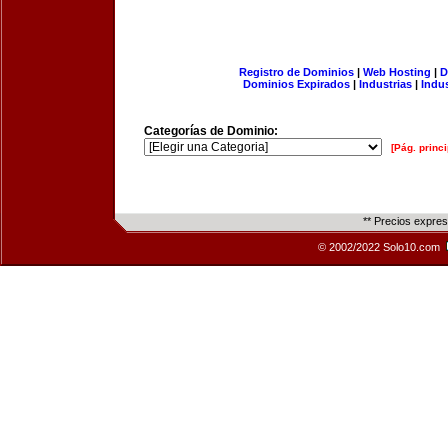
Registro de Dominios
|
Web Hosting
|
D
Dominios Expirados
|
Industrias
|
Indu
Categorías de Dominio:
[Pág. princi
** Precios expre
© 2002/2022 Solo10.com