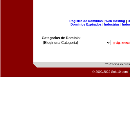
Registro de Dominios
|
Web Hosting
|
D
Dominios Expirados
|
Industrias
|
Indu
Categorías de Dominio:
[Pág. princi
** Precios expre
© 2002/2022 Solo10.com