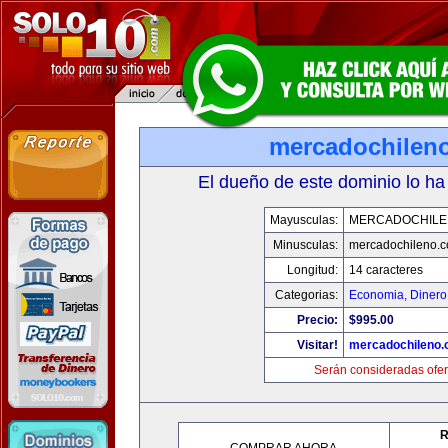
mercadochilen
El dueño de este dominio lo ha
Mayusculas:
MERCADOCHILE
Minusculas:
mercadochileno.
Longitud:
14 caracteres
Categorias:
Economia, Dinero
Precio:
$995.00
Visitar!
mercadochileno
Serán consideradas ofer
R