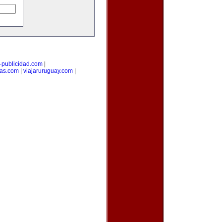
i-publicidad.com
|
ias.com
|
viajaruruguay.com
|