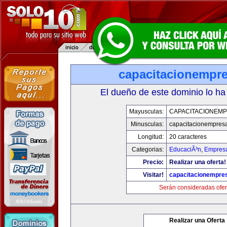
capacitacionempr
El dueño de este dominio lo ha
Mayusculas:
CAPACITACIONEM
Minusculas:
capacitacionempres
Longitud:
20 caracteres
Categorias:
EducaciÃ³n
,
Empresa
Precio:
Realizar una oferta!
Visitar!
capacitacionempre
Serán consideradas ofer
Realizar una Oferta