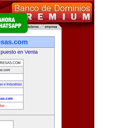
esas.com
 puesto en Venta
PRESAS.COM
as.com
s e Industrias
sas.com
tas