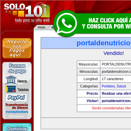
portaldenutrici
Vendido!
Mayusculas:
PORTALDENUTRI
Minusculas:
portaldenutricion
Longitud:
17 caracteres
Categorias:
Portales
,
Salud
Precio:
Realizar una ofer
Visitar!
portaldenutricio
Serán consideradas ofer