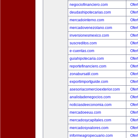
negociofinanciero.com
Ofer
deudashipotecarias.com
Ofer
mercadointerno.com
Ofer
mercadovenezolano.com
Ofer
inversionesmexico.com
Ofer
suscreditos.com
Ofer
e-cuentas.com
Ofer
guiahipotecaria.com
Ofer
reportefinanciero.com
Ofer
zonabursatil.com
Ofer
exportimportguide.com
Ofer
asesoriacomercioexterior.com
Ofer
analistadenegocios.com
Ofer
noticiasdeeconomia.com
Ofer
mercadoeeuu.com
Ofer
mercadosycapitales.com
Ofer
mercadosyvalores.com
Ofer
informeagropecuario.com
Ofer