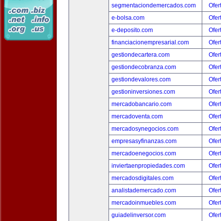
segmentaciondemercados.com
Ofer
e-bolsa.com
Ofer
e-deposito.com
Ofer
financiacionempresarial.com
Ofer
gestiondecartera.com
Ofer
gestiondecobranza.com
Ofer
gestiondevalores.com
Ofer
gestioninversiones.com
Ofer
mercadobancario.com
Ofer
mercadoventa.com
Ofer
mercadosynegocios.com
Ofer
empresasyfinanzas.com
Ofer
mercadoenegocios.com
Ofer
inviertaenpropiedades.com
Ofer
mercadosdigitales.com
Ofer
analistademercado.com
Ofer
mercadoinmuebles.com
Ofer
guiadelinversor.com
Ofer