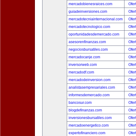
mercadobienesraices.com
Ofer
guiadeinversiones.com
Ofer
mercadotecniainternacional.com
Ofer
mercadotecnologico.com
Ofer
oportunidadesdemercado.com
Ofer
asesorenfinanzas.com
Ofer
negociosbursatiles.com
Ofer
mercadocanje.com
Ofer
inversorweb.com
Ofer
mercadodf.com
Ofer
mercadodeinversion.com
Ofer
analistasempresariales.com
Ofer
informesdemercado.com
Ofer
bancosur.com
Ofer
blogdefinanzas.com
Ofer
inversionesbursatiles.com
Ofer
mercadoenergetico.com
Ofer
expertofinanciero.com
Ofer