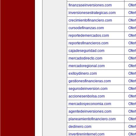
finanzaseinversiones.com
Ofer
inversionesestrategicas.com
Ofer
crecimientofinanciero.com
Ofer
cursodefinanzas.com
Ofer
reportedemercados.com
Ofer
reportesfinancieros.com
Ofer
cajadeseguridad.com
Ofer
mercadodirecto.com
Ofer
mercadoregional.com
Ofer
exitoydinero.com
Ofer
gestionesfinancieras.com
Ofer
segurodeinversion.com
Ofer
accionesenbolsa.com
Ofer
mercadosyeconomia.com
Ofer
agentedeinversiones.com
Ofer
planeamientofinanciero.com
Ofer
dedinero.com
Ofer
invertireninternet.com
Ofer