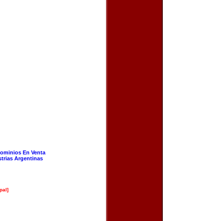
ominios En Venta
strias Argentinas
pal]