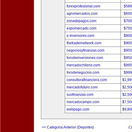
forexprofesional.com
$589
agromercados.com
$650
zonadepagos.com
$700
expomercado.com
$750
e-Inversores.com
$800
thetradernetwork.com
$900
negociosyfinanzas.com
$950
forodeinversiones.com
$950
mercadochileno.com
$995
forodenegocios.com
$999
consultorafinanciera.com
$1,99
mercadofuturo.com
$2,50
susfinanzas.com
$2,50
mercadocampo.com
$7,50
webpago.com
$9,80
<< Categoria Anterior (Deportes)
Ca