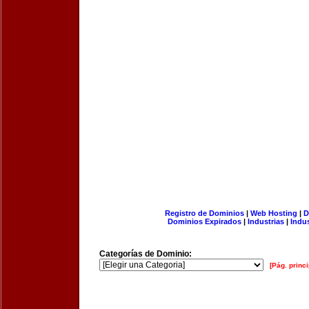
Registro de Dominios
|
Web Hosting
|
D
Dominios Expirados
|
Industrias
|
Indu
Categorías de Dominio:
[Pág. princi