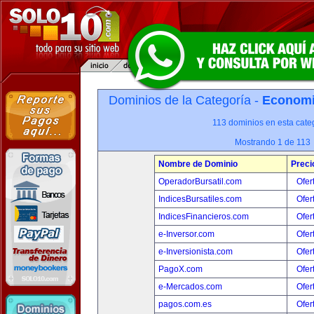
Dominios de la Categoría -
Economia
113 dominios en esta categ
Mostrando 1 de 113
Nombre de Dominio
Preci
OperadorBursatil.com
Ofer
IndicesBursatiles.com
Ofer
IndicesFinancieros.com
Ofer
e-Inversor.com
Ofer
e-Inversionista.com
Ofer
PagoX.com
Ofer
e-Mercados.com
Ofer
pagos.com.es
Ofer