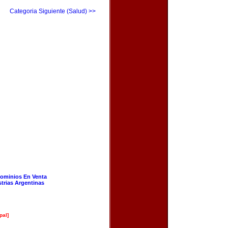
Categoria Siguiente (Salud) >>
ominios En Venta
strias Argentinas
pal]